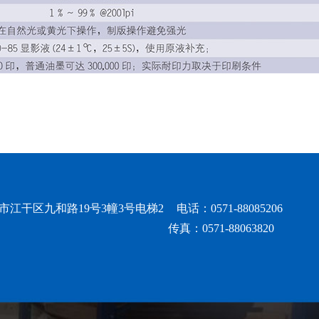
市江干区九和路19号3幢3号电梯2
电话：0571-88085206
传真：0571-88063820